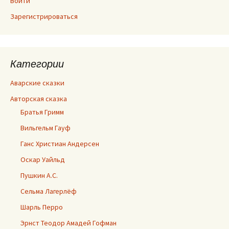
Войти
Зарегистрироваться
Категории
Аварские сказки
Авторская сказка
Братья Гримм
Вильгельм Гауф
Ганс Христиан Андерсен
Оскар Уайльд
Пушкин А.С.
Сельма Лагерлёф
Шарль Перро
Эрнст Теодор Амадей Гофман