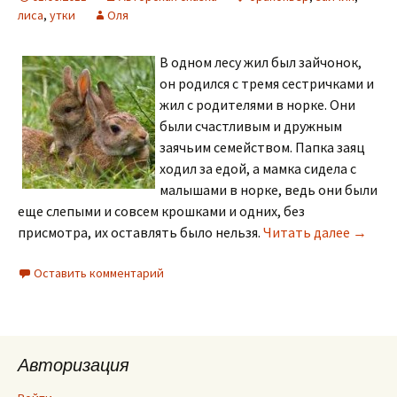
лиса
,
утки
Оля
В одном лесу жил был зайчонок,
он родился с тремя сестричками и
жил с родителями в норке. Они
были счастливым и дружным
заячьим семейством. Папка заяц
ходил за едой, а мамка сидела с
малышами в норке, ведь они были
еще слепыми и совсем крошками и одних, без
Про за
присмотра, их оставлять было нельзя.
Читать далее
→
Оставить комментарий
Авторизация