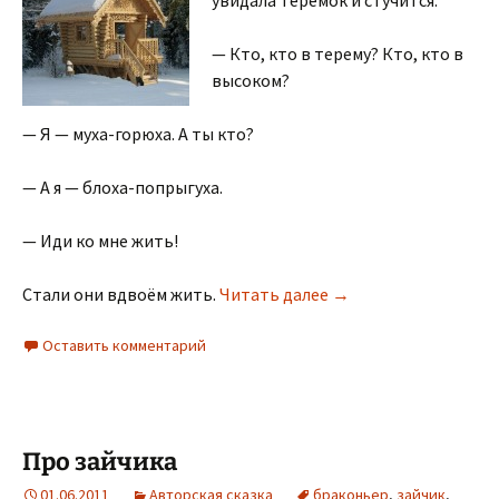
увидала теремок и стучится:
— Кто, кто в терему? Кто, кто в
высоком?
— Я — муха-горюха. А ты кто?
— А я — блоха-попрыгуха.
— Иди ко мне жить!
Теремок
Стали они вдвоём жить.
Читать далее
→
Оставить комментарий
Про зайчика
01.06.2011
Авторская сказка
браконьер
,
зайчик
,