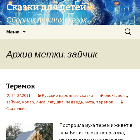
Перейти
Сказки для детей
к
Сборник лучших сказок
содержимому
Найти:
Меню
Архив метки: зайчик
Теремок
24.07.2011
Русские народные сказки
блоха
,
волк
,
зайчик
,
комар
,
лиса
,
лягушка
,
медведь
,
муха
,
теремок
Сказочник
Построила муха терем и живёт в
нем. Бежит блоха-попрыгуха,