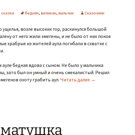
 сказки
бедняк
,
великан
,
мальчик
Сказочник
о ущелья, возле высоких гор, раскинулся большой
алёку от него жили эмегены, и не было от них покоя
ые храбрые из жителей аула погибали в схватке с
и.
 ауле бедная вдова с сыном. Не было у мальчика
лы, зато был он умный и очень смекалистый. Решил
Умный мальчик и ве
мегенов охоту грабить аул.
Читать далее
→
 матушка