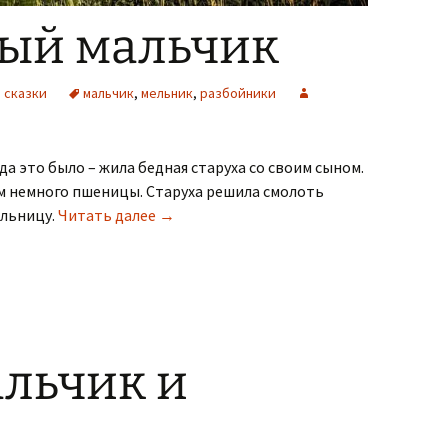
ый мальчик
 сказки
мальчик
,
мельник
,
разбойники
гда это было – жила бедная старуха со своим сыном.
сем немного пшеницы. Старуха решила смолоть
Находчивый мальчик
ельницу.
Читать далее
→
льчик и