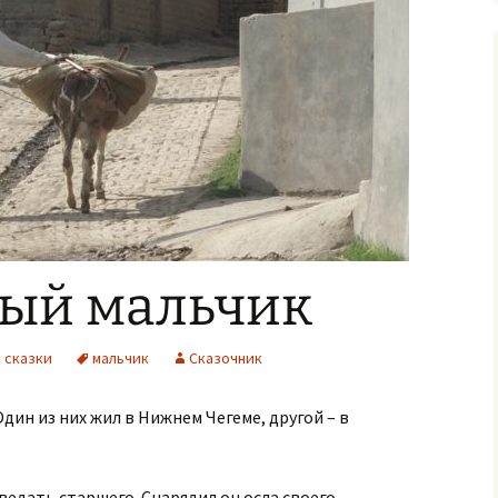
ый мальчик
 сказки
мальчик
Сказочник
дин из них жил в Нижнем Чегеме, другой – в
едать старшего. Снарядил он осла своего,