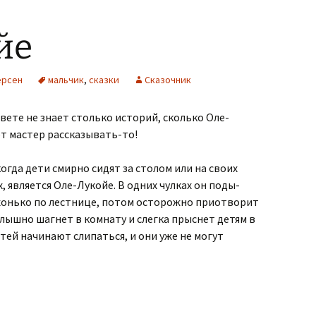
йе
ерсен
мальчик
,
сказки
Сказочник
вете не знает столько историй, сколько Оле-
от мастер рассказывать-то!
огда дети смирно сидят за столом или на своих
, является Оле-Лукойе. В одних чулках он поды­
хонько по лестнице, потом осторожно приотворит
слышно шагнет в комнату и слегка прыснет детям в
етей начинают слипаться, и они уже не могут
е-Лукойе