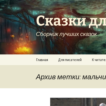
Перейти
к
содержимому
Сказки дл
Сборник лучших сказок
Главная
Для писателей
К читат
Архив метки: мальчи