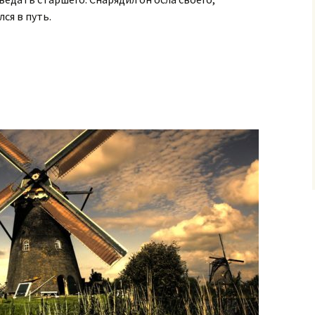
ся в путь.
ик