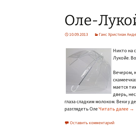
Оле-Луко
10.09.2013
Ганс Христиан Анд
Никто на с
Лукойе. В
Вечером, к
скамеечках
мается ти
дверь, не
глаза сладким молоком. Веки у д
Ол
разглядеть Оле
Читать далее
→
Оставить комментарий