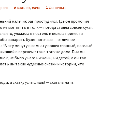
ерсен
мальчик
,
мама
Сказочник
нький мальчик раз простудился. Где он промочил
о не мог взять в толк — погода стояла совсем сухая.
ла его, уложила в постель и велела принести
тобы заварить бузинного чаю — отличное
е! В эту минуту в комнату вошел славный, веселый
 живший в верхнем этаже того же дома. Был он
нок, не было у него ни жены, ни детей, а он так
вать им такие чудесные сказки и истории, что
поди, и сказку услы­шишь! — сказала мать.