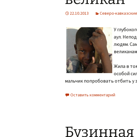
22.10.2013
Северо-кавказские
У глубоког
аул. Непод
людям. Сам
великанам
Жила в том
особой си
мальчик попробовать отбить у э
Оставить комментарий
Бузинная