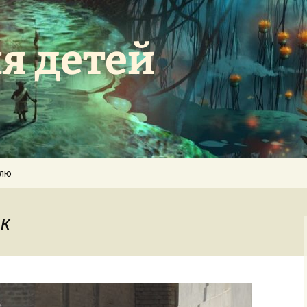
я детей
елю
к