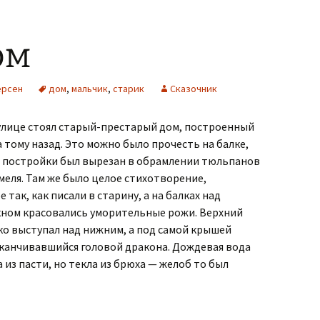
ом
ерсен
дом
,
мальчик
,
старик
Сказочник
улице стоял старый-престарый дом, построенный
 тому назад. Это можно было прочесть на балке,
го постройки был вырезан в обрамлении тюльпанов
хмеля. Там же было целое стихотворение,
 так, как писали в старину, а на балках над
ном красовались уморительные рожи. Верхний
ко высту­пал над нижним, а под самой крышей
канчивавшийся головой дракона. Дождевая вода
 из пасти, но текла из брюха — желоб то был
дом