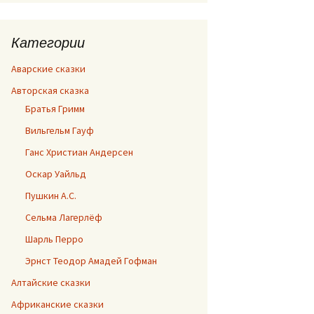
Категории
Аварские сказки
Авторская сказка
Братья Гримм
Вильгельм Гауф
Ганс Христиан Андерсен
Оскар Уайльд
Пушкин А.С.
Сельма Лагерлёф
Шарль Перро
Эрнст Теодор Амадей Гофман
Алтайские сказки
Африканские сказки