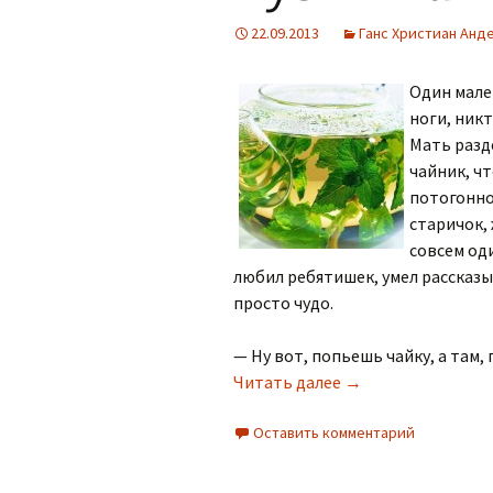
22.09.2013
Ганс Христиан Анд
Один мале
ноги, никт
Мать разде
чайник, ч
потогонно
старичок,
совсем оди
любил ребятишек, умел рассказы
просто чудо.
— Ну вот, попьешь чайку, а там, 
Бузинная матушка
Читать далее
→
Оставить комментарий