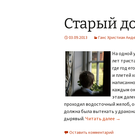
Старый д
03.09.2013
Ганс Христиан Анд
На одной 
лет триста
где год е
и плетей 
написанное
каждым ок
этаж дале
проходил водосточный желоб, о
долж­на была вытекать у дракона
Старый 
дырявый.
Читать далее
→
Оставить комментарий