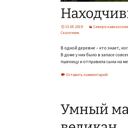
Находчив
15.05.2019
Северо-кавказские
Сказочник
В одной деревне – кто знает, ко
В доме у них было в запасе сов
пшеницу и отправила сына на м
Оставить комментарий
Умный ма
великан