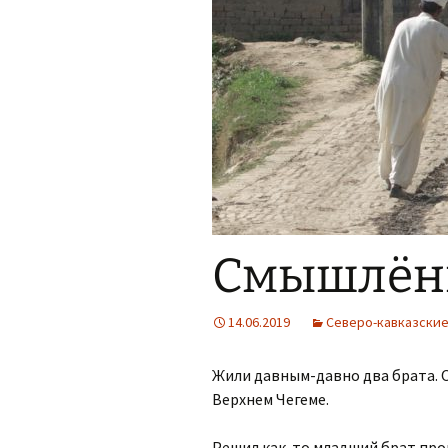
Смышлён
14.06.2019
Северо-кавказские
Жили давным-давно два брата. О
Верхнем Чегеме.
Решил как-то младший брат пров