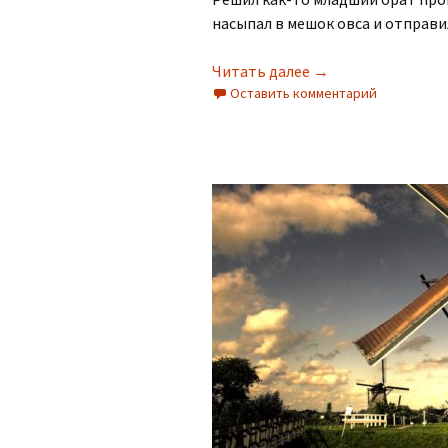
насыпал в мешок овса и отправил
Смышлёный мальч
Читать далее
→
Оставить комментарий