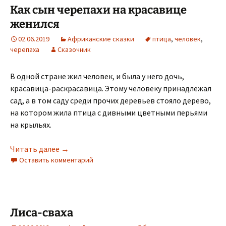
Как сын черепахи на красавице
женился
02.06.2019
Африканские сказки
птица
,
человек
,
черепаха
Сказочник
В одной стране жил человек, и была у него дочь,
красавица-раскрасавица. Этому человеку принадлежал
сад, а в том саду среди прочих деревьев стояло дерево,
на котором жила птица с дивными цветными перьями
на крыльях.
Как сын черепахи на красавице женился
Читать далее
→
Оставить комментарий
Лиса-сваха