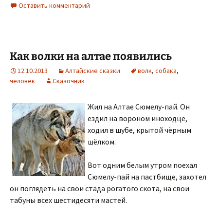
Оставить комментарий
Как волки на алтае появились
12.10.2013
Алтайские сказки
волк
,
собака
,
человек
Сказочник
Жил на Алтае Сюмелу-пай. Он
ездил на вороном иноходце,
ходил в шубе, крытой чёрным
шёлком.
Вот одним белым утром поехал
Сюмелу-пай на пастбище, захотел
он поглядеть на свои стада рогатого скота, на свои
табуны всех шестидесяти мастей.