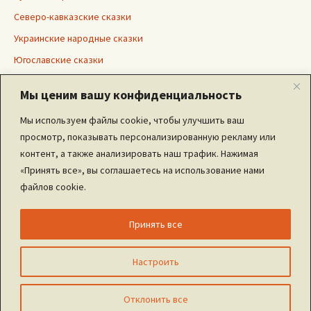
Северо-кавказские сказки
Украинские народные сказки
Югославские сказки
Японские сказки
Мы ценим вашу конфиденциальность
Мы используем файлы cookie, чтобы улучшить ваш
просмотр, показывать персонализированную рекламу или
Дополнительно
контент, а также анализировать наш трафик. Нажимая
«Принять все», вы соглашаетесь на использование нами
Ввойти
файлов cookie.
Зарегистрироваться
Условия Использования
Принять все
Настроить
Proudly developed InSky studio
Отклонить все