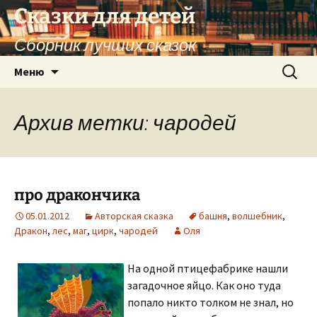
Перейти
Сказки для детей
к
Сборник лучших сказок
содержимому
Найти:
Меню
Архив метки: чародей
про дракончика
05.01.2012
Авторская сказка
башня
,
волшебник
,
Дракон
,
лес
,
маг
,
цирк
,
чародей
Оля
На одной птицефабрике нашли
загадочное яйцо. Как оно туда
попало никто толком не знал, но