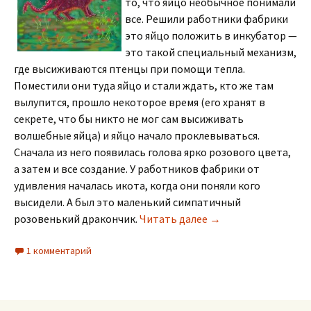
то, что яйцо необычное понимали
все. Решили работники фабрики
это яйцо положить в инкубатор —
это такой специальный механизм,
где высиживаются птенцы при помощи тепла.
Поместили они туда яйцо и стали ждать, кто же там
вылупится, прошло некоторое время (его хранят в
секрете, что бы никто не мог сам высиживать
волшебные яйца) и яйцо начало проклевываться.
Сначала из него появилась голова ярко розового цвета,
а затем и все создание. У работников фабрики от
удивления началась икота, когда они поняли кого
высидели. А был это маленький симпатичный
про дракончика
розовенький дракончик.
Читать далее
→
1 комментарий