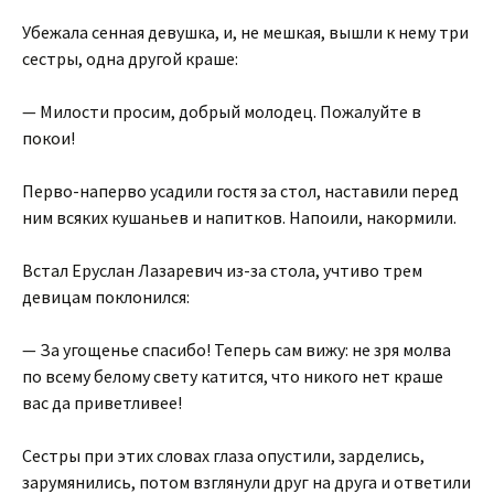
Убежала сенная девушка, и, не мешкая, вышли к нему три
сестры, одна другой краше:
— Милости просим, добрый молодец. Пожалуйте в
покои!
Перво-наперво усадили гостя за стол, наставили перед
ним всяких кушаньев и напитков. Напоили, накормили.
Встал Еруслан Лазаревич из-за стола, учтиво трем
девицам поклонился:
— За угощенье спасибо! Теперь сам вижу: не зря молва
по всему белому свету катится, что никого нет краше
вас да приветливее!
Сестры при этих словах глаза опустили, зарделись,
зарумянились, потом взглянули друг на друга и ответили