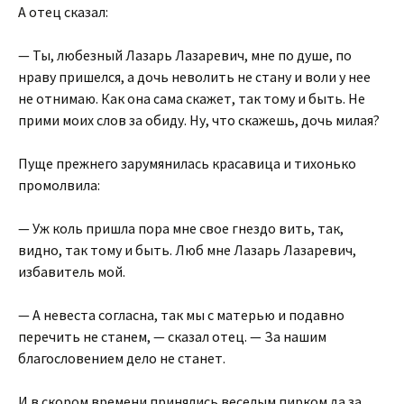
А отец сказал:
— Ты, любезный Лазарь Лазаревич, мне по душе, по
нраву пришелся, а дочь неволить не стану и воли у нее
не отнимаю. Как она сама скажет, так тому и быть. Не
прими моих слов за обиду. Ну, что скажешь, дочь милая?
Пуще прежнего зарумянилась красавица и тихонько
промолвила:
— Уж коль пришла пора мне свое гнездо вить, так,
видно, так тому и быть. Люб мне Лазарь Лазаревич,
избавитель мой.
— А невеста согласна, так мы с матерью и подавно
перечить не станем, — сказал отец. — За нашим
благословением дело не станет.
И в скором времени принялись веселым пирком да за