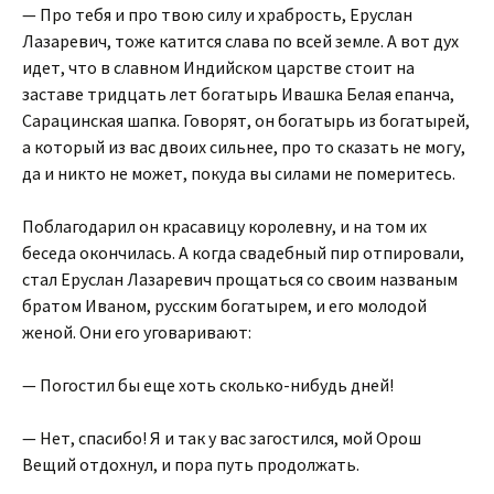
— Про тебя и про твою силу и храбрость, Еруслан
Лазаревич, тоже катится слава по всей земле. А вот дух
идет, что в славном Индийском царстве стоит на
заставе тридцать лет богатырь Ивашка Белая епанча,
Сарацинская шапка. Говорят, он богатырь из богатырей,
а который из вас двоих сильнее, про то сказать не могу,
да и никто не может, покуда вы силами не померитесь.
Поблагодарил он красавицу королевну, и на том их
беседа окончилась. А когда свадебный пир отпировали,
стал Еруслан Лазаревич прощаться со своим названым
братом Иваном, русским богатырем, и его молодой
женой. Они его уговаривают:
— Погостил бы еще хоть сколько-нибудь дней!
— Нет, спасибо! Я и так у вас загостился, мой Орош
Вещий отдохнул, и пора путь продолжать.