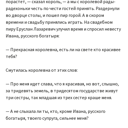
порастет, — сказал король, — а мы с королевой рады-
радехоньки честь по чести гостей принять. Раздернули
во дворце столы, и пошел пир горой. А в скором
времени и свадьбу принялись играть. На свадебном
пиру Еруслан Лазаревич улучил время и спросил невесту
Ивана, русского богатыря:
— Прекрасная королевна, есть ли на свете кто красивее
тебя?
Смутилась королевна от этих слов:
— Про меня идет слава, что я красивая, но вот, слышно,
за тридевять земель, в тридесятом государстве живут
три сестры, так младшая из трех сестер краше меня.
— А не слыхала ли ты, кто, кроме Ивана, русского
богатыря, твоего супруга, сильнее меня?