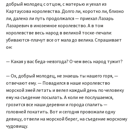
добрый молодец с отцом, с матерью и уехал из
Картаусова королевства. Долго ли, коротко ли, близко
ли, далеко ли путь продолжался — приехал Лазарь
Лазаревич в иноземное королевство. А в том
королевстве весь народ в великой тоске-печали:
убиваются-плачут все от мала до велика. Спрашивает
он:
— Какая у вас беда-невзгода? О чем весь народ тужит?
— Ох, добрый молодец, не знаешь ты нашего горя, —
отвечают ему. — Повадился в наше королевство
морской змей летать и велел каждый день по человеку
ему на съедение посылать. А коли не послушаемся,
грозится все наши деревни и города спалить —
головней покатить. Вот и сегодня провожали одну
девицу, отвели на морской берег, на съедение морскому
чудовищу.