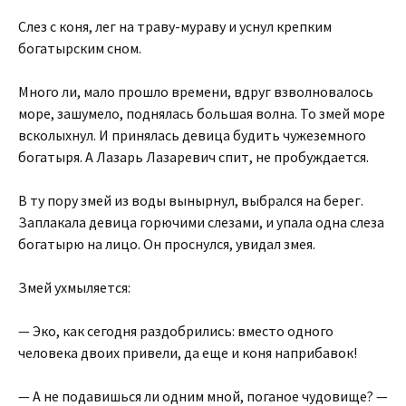
Слез с коня, лег на траву-мураву и уснул крепким
богатырским сном.
Много ли, мало прошло времени, вдруг взволновалось
море, зашумело, поднялась большая волна. То змей море
всколыхнул. И принялась девица будить чужеземного
богатыря. А Лазарь Лазаревич спит, не пробуждается.
В ту пору змей из воды вынырнул, выбрался на берег.
Заплакала девица горючими слезами, и упала одна слеза
богатырю на лицо. Он проснулся, увидал змея.
Змей ухмыляется:
— Эко, как сегодня раздобрились: вместо одного
человека двоих привели, да еще и коня наприбавок!
— А не подавишься ли одним мной, поганое чудовище? —