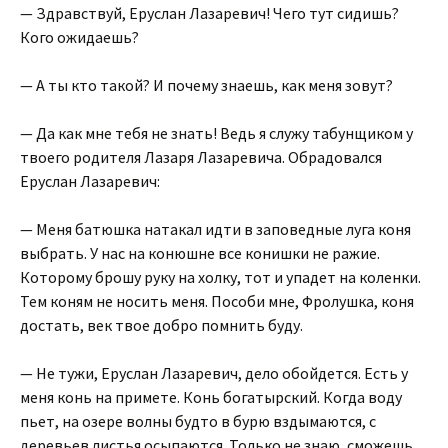
— Здравствуй, Еруслан Лазаревич! Чего тут сидишь?
Кого ожидаешь?
— А ты кто такой? И почему знаешь, как меня зовут?
— Да как мне тебя не знать! Ведь я служу табунщиком у
твоего родителя Лазаря Лазаревича. Обрадовался
Еруслан Лазаревич:
— Меня батюшка натакал идти в заповедные луга коня
выбрать. У нас на конюшне все конишки не ражие.
Которому брошу руку на холку, тот и упадет на коленки.
Тем коням не носить меня. Пособи мне, Фролушка, коня
достать, век твое добро помнить буду.
— Не тужи, Еруслан Лазаревич, дело обойдется. Есть у
меня конь на примете. Конь богатырский. Когда воду
пьет, на озере волны будто в бурю вздымаются, с
деревьев листья осыпаются. Только не знаю, сможешь