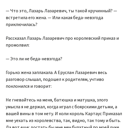
— Что это, Лазарь Лазаревич, ты такой кручинный? —
встретила его жена. — Или какая беда-невзгода
приключилась?
Рассказал Лазарь Лазаревич про королевский приказ и
промолвил:
— Это ли не беда-невзгода?
Горько жена заплакала. А Еруслан Лазаревич весь
разговор слышал, подошел к родителям, учтиво
поклонился и говорит:
Не гневайтесь на меня, батюшка и матушка, злого
умысла я не держал, когда играл с боярскими детьми, а
вашей вины в том нету. И коли король Картаус Приказал
мне уехать из королевства, так, видно, так тому и быть.
Да вот еще: достать бы мне меч булатный по моей руке,