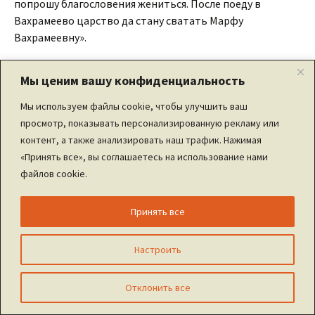
попрошу благословения жениться. После поеду в
Вахрамеево царство да стану сватать Марфу
Вахрамеевну».
Поворотил Ороша Вещего и поехал в Картаусово
Мы ценим вашу конфиденциальность
королевство.
Мы используем файлы cookie, чтобы улучшить ваш
Едет Еруслан Лазаревич и едет: день да ночь — сутки
просмотр, показывать персонализированную рекламу или
прочь. Как Орош Вещий отощает, тогда расседлает,
контент, а также анализировать наш трафик. Нажимая
разнуздает коня, покормит и сам отдохнет, а потом с
«Принять все», вы соглашаетесь на использование нами
новыми силами путь продолжает. И вот стал к родным
файлов cookie.
местам подъезжать. В нетерпенье коня понукает и
скоро увидал вдали стольный город Картаусова
Принять все
королевства. Въехал на пригорок, смотрит и глазам не
верит. Вокруг города чьих-то войск видимо-невидимо.
Настроить
Город со всех сторон войсками окружен. Конники скачут
на борзых конях, а пешие к городским воротам
Отклонить все
подступают. «Что тут деется?» — подумал он. Только
успел с холма спуститься, встретился ему Фрол-