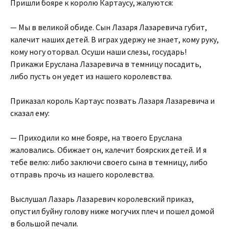
Пришли бояре к королю Картаусу, жалуются:
— Мы в великой обиде. Сын Лазаря Лазаревича губит,
калечит наших детей. В играх удержу не знает, кому руку,
кому ногу оторвал. Осуши наши слезы, государь!
Прикажи Еруслана Лазаревича в темницу посадить,
либо пусть он уедет из нашего королевства.
Приказал король Картаус позвать Лазаря Лазаревича и
сказал ему:
— Приходили ко мне бояре, на твоего Еруслана
жаловались. Обижает он, калечит боярских детей. И я
тебе велю: либо заключи своего сына в темницу, либо
отправь прочь из нашего королевства.
Выслушал Лазарь Лазаревич королевский приказ,
опустил буйну голову ниже могучих плеч и пошел домой
в большой печали.