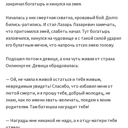
закричал богатырь и кинулся на змея.
Началась у них смертная схватка, кровавый бой. Долго
бились-ратились. И стал Лазарь Лазаревич замечать,
что притомился змей, слабеть начал. Тут богатырь
изловчился, кинулся на чудовище и с такой силой ударил
его булатным мечом, что напрочь отсек змею голову.
Подошел потом к девице, а она чуть живая от страха.
Окликнул ее. Девица обрадовалась:
— Ой, не чаяла я живой остаться и тебя живым,
невредимым увидеть! Спасибо, что избавил меня от
лютой смерти, и я прошу тебя, добрый молодец, не
знаю, как по имени звать-величать, поедем к моим
родителям. Там батюшка наградит тебя!
— Награды мне никакой не надо, а к отцу-матери тебя
отвезу.