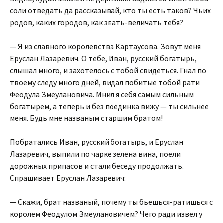
соли отведать да рассказывай, кто ты есть таков? Чьих
родов, каких городов, как звать-величать тебя?
— Я из славного королевства Картаусова. Зовут меня
Еруслан Лазаревич. О тебе, Иван, русский богатырь,
слышал много, и захотелось с тобой свидеться. Гнал по
твоему следу много дней, видал побитые тобой рати
Феодула Змеулановича. Мнил я себя самым сильным
богатырем, а теперь и без поединка вижу — ты сильнее
меня. Будь мне названым старшим братом!
Побратались Иван, русский богатырь, и Еруслан
Лазаревич, выпили по чарке зелена вина, поели
дорожных припасов и стали беседу продолжать.
Спрашивает Еруслан Лазаревич:
— Скажи, брат названый, почему ты бьешься-ратишься с
королем Феодулом Змеулановичем? Чего ради извел у