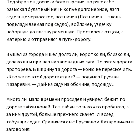
Подобрал он доспехи богатырские, по руке себе
разыскал булатный меч и копье долгомерное, взял
седельце черкасское, потничек (Потничек — ткань,
подкладываемая под седло), войлочек, уздечку
наборную да плетку ременную. Простился с отцом, с
матерью и отправился в путь-дорогу.
Вышел из города и шел долго ли, коротко ли, близко ли,
далеко ли и пришел на заповедные луга. По лугам дорога
проторена. В ширину та дорога — коню не перескочить.
«Кто же по этой дороге ездит? — подумал Еруслан
Лазаревич. — Дай-ка сяду на обочине, подожду».
Много ли, мало времени просидел и увидел: бежит по
дороге табун коней. Тот табун только что пробежал, а
за ним другой, больше прежнего скачет. И вслед
табунщик едет. Сравнялся он с Ерусланом Лазаревичем и
заговорил: