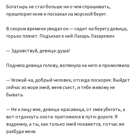
Богатырь не стал больше ни о чем спрашивать,
пришпорил коня и поскакал на морской берег.
В скором времени увидал он — сидит на берегу девица,
горько плачет. Подъехал к ней Лазарь Лазаревич:
— Здравствуй, девица-душа!
Подняла девица голову, взглянула на него и промолвила:
— Уезжай-ка, добрый человек, отсюда поскорее. Выйдет
сейчас из моря змей, меня съест, и тебе живому не
бывать.
— Не к лицу мне, девица-красавица, от змея убегать, а
вот отдохнуть охота: притомился в пути-дороге. Я
вздремну, а ты, как только змей покажется, тотчас же
разбуди меня.