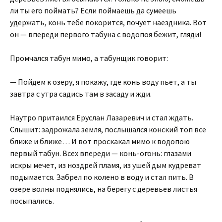
ли ты его поймать? Если поймаешь да сумеешь
удержать, конь тебе покорится, почует наездника. Вот
он — впереди первого табуна с водопоя бежит, гляди!
Промчался табун мимо, а табунщик говорит:
— Пойдем к озеру, я покажу, где конь воду пьет, а ты
завтра с утра садись там в засаду и жди.
Наутро притаился Еруслан Лазаревич и стал ждать.
Слышит: задрожала земля, послышался конский топ все
ближе и ближе… И вот проскакал мимо к водопою
первый табун. Всех впереди — конь-огонь: глазами
искры мечет, из ноздрей пламя, из ушей дым кудреват
подымается. Забрел по колено в воду и стал пить. В
озере волны поднялись, на берегу с деревьев листья
посыпались.