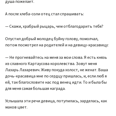
душа пожелает.
А после хлеба-соли отец стал спрашивать:
— Скажи, храбрый рыцарь, чем отблагодарить тебя?
Опустил добрый молодец буйну голову, помолчал,
потом посмотрел на родителей и на девицу-красавицу:
— Не прогневайтесь на меня за мои слова. Я есть князь
из славного Картаусова королевства. Зовут меня
Лазарь Лазаревич. Живу покуда холост, не женат. Ваша
дочь-красавица мне по сердцу пришлась, и, если люб я
ей, так благословите нас под венец идти. То и была бы
для меня самая большая награда.
Услышала эти речи девица, потупилась, зарделась, как
маков цвет.