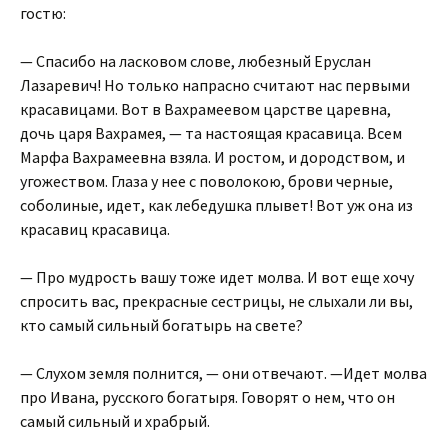
гостю:
— Спасибо на ласковом слове, любезный Еруслан
Лазаревич! Но только напрасно считают нас первыми
красавицами. Вот в Вахрамеевом царстве царевна,
дочь царя Вахрамея, — та настоящая красавица. Всем
Марфа Вахрамеевна взяла. И ростом, и дородством, и
угожеством. Глаза у нее с поволокою, брови черные,
соболиные, идет, как лебедушка плывет! Вот уж она из
красавиц красавица.
— Про мудрость вашу тоже идет молва. И вот еще хочу
спросить вас, прекрасные сестрицы, не слыхали ли вы,
кто самый сильный богатырь на свете?
— Слухом земля полнится, — они отвечают. —Идет молва
про Ивана, русского богатыря. Говорят о нем, что он
самый сильный и храбрый.