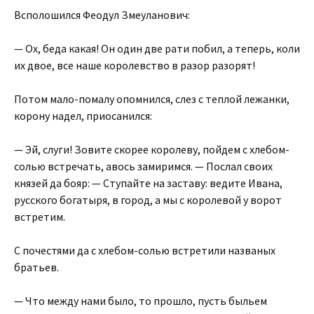
Всполошился Феодул Змеуланович:
— Ох, беда какая! Он один две рати побил, а теперь, коли
их двое, все наше королевство в разор разорят!
Потом мало-помалу опомнился, слез с теплой лежанки,
корону надел, приосанился:
— Эй, слуги! Зовите скорее королеву, пойдем с хлебом-
солью встречать, авось замиримся. — Послал своих
князей да бояр: — Ступайте на заставу: ведите Ивана,
русского богатыря, в город, а мы с королевой у ворот
встретим.
С почестями да с хлебом-солью встретили названых
братьев.
— Что между нами было, то прошло, пусть быльем