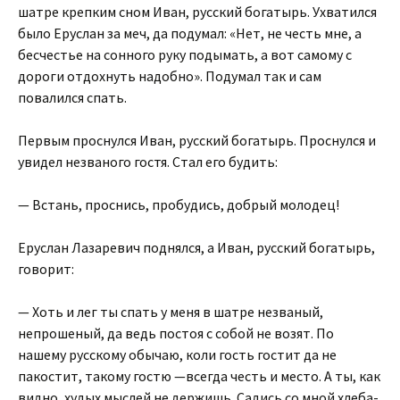
шатре крепким сном Иван, русский богатырь. Ухватился
было Еруслан за меч, да подумал: «Нет, не честь мне, а
бесчестье на сонного руку подымать, а вот самому с
дороги отдохнуть надобно». Подумал так и сам
повалился спать.
Первым проснулся Иван, русский богатырь. Проснулся и
увидел незваного гостя. Стал его будить:
— Встань, проснись, пробудись, добрый молодец!
Еруслан Лазаревич поднялся, а Иван, русский богатырь,
говорит:
— Хоть и лег ты спать у меня в шатре незваный,
непрошеный, да ведь постоя с собой не возят. По
нашему русскому обычаю, коли гость гостит да не
пакостит, такому гостю —всегда честь и место. А ты, как
видно, худых мыслей не держишь. Садись со мной хлеба-