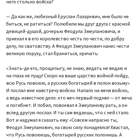
него столько войска?
— Да как же, любезный Еруслан Лазаревич, мне было не
биться, не ратиться? Полюбили мы друг друга с красной
девицей-душой, дочерью Феодула Змеулановича, и
приехал я в его королевство честь по чести, по добру
делу, по сватовству. А Феодул Змеуланович нанес чести
великую поруху, стал браниться, кричать:
«Знать-де его, прощелыгу, не знаю, ведать не ведаю и
на глаза не пущу! Скоро на ваше царство войной пойду,
всю Русь повоюю, а русских богатырей в полон возьму».
И послал мне навстречу войско. Напало на меня войско,
а ведь известное дело: кто меч первый поднял — от меча
и погибнет. И побил, повоевал я Змеуланову рать, а он
вслед другую послал. И ты сам ведаешь, что с ней стало.
Вот и надумал я сказать ему: «Совсем напрасно ты,
Феодул Змеуланович, на свою силу понадеялся! Хвастал,
что Русь повоюешь, богатырей русских полонишь. А