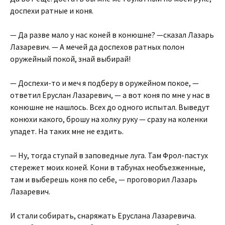
доспехи ратные и коня.
— Да разве мало у нас коней в конюшне? —сказал Лазарь
Лазаревич. — А мечей да доспехов ратных полон
оружейный покой, знай выбирай!
— Доспехи-то и меч я подберу в оружейном покое, —
ответил Еруслан Лазаревич, — а вот коня по мне у нас в
конюшне не нашлось. Всех до одного испытал. Выведут
конюхи какого, брошу на холку руку — сразу на коленки
упадет. На таких мне не ездить.
— Ну, тогда ступай в заповедные луга. Там Фрол-пастух
стережет моих коней. Кони в табунах необъезженные,
там и выберешь коня по себе, — проговорил Лазарь
Лазаревич.
И стали собирать, снаряжать Еруслана Лазаревича.