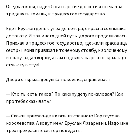
Оседлал коня, надел богатырские доспехи и поехал за
тридевять земель, в тридесятое государство.
Едет Еруслан день с утра до вечера, с красна солнышка
до закату. И так много дней путь-дорога продолжалась.
Приехал в тридесятое государство, где жили красавицы
сестры. Коня привязал к точеному столбу, к золоченому
кольцу, задал корму, а сам поднялся на резное крыльцо:
стук-стук-стук!
Двери открыла девушка-покоевка, спрашивает:
— Кто ты есть таков? По какому делу пожаловал? Как
про тебя сказывать?
— Скажи: приехал-де витязь из славного Картаусова
королевства. А зовут меня Еруслан Лазаревич. Надо мне
трех прекрасных сестер повидать.