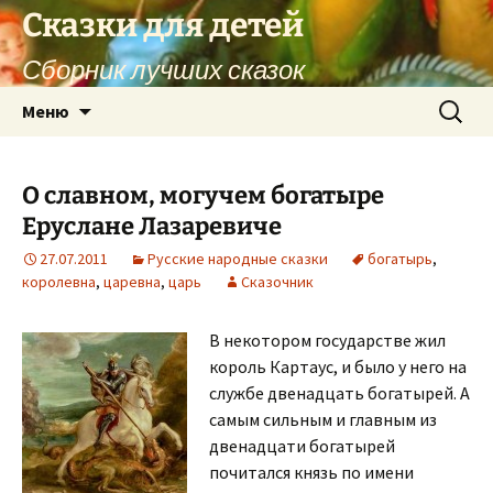
Перейти
Сказки для детей
к
Сборник лучших сказок
содержимому
Найти:
Меню
О славном, могучем богатыре
Еруслане Лазаревиче
27.07.2011
Русские народные сказки
богатырь
,
королевна
,
царевна
,
царь
Сказочник
В некотором государстве жил
король Картаус, и было у него на
службе двенадцать богатырей. А
самым сильным и главным из
двенадцати богатырей
почитался князь по имени