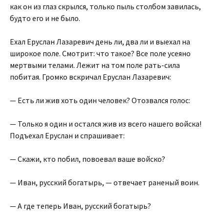
как он из глаз скрылся, только пыль столбом завилась,
будто его и не было.
Ехал Еруслан Лазаревич день ли, два ли и выехал на
широкое поле. Смотрит: что такое? Все поле усеяно
мертвыми телами. Лежит на том поле рать-сила
побитая. Громко вскричал Еруслан Лазаревич:
— Есть ли жив хоть один человек? Отозвался голос:
— Только я один и остался жив из всего нашего войска!
Подъехал Еруслан и спрашивает:
— Скажи, кто побил, повоевал ваше войско?
— Иван, русский богатырь, — отвечает раненый воин.
— А где теперь Иван, русский богатырь?