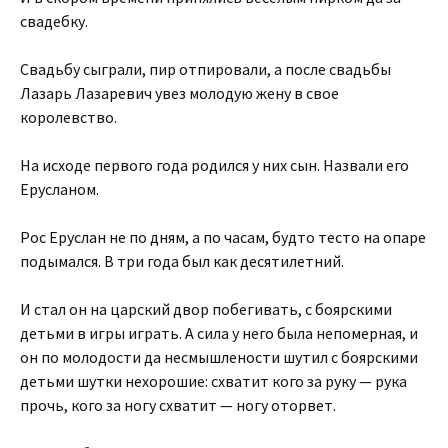
свадебку.
Свадьбу сыграли, пир отпировали, а после свадьбы
Лазарь Лазаревич увез молодую жену в свое
королевство.
На исходе первого года родился у них сын. Назвали его
Ерусланом.
Рос Еруслан не по дням, а по часам, будто тесто на опаре
подымался. В три года был как десятилетний.
И стал он на царский двор побегивать, с боярскими
детьми в игры играть. А сила у него была непомерная, и
он по молодости да несмышлености шутил с боярскими
детьми шутки нехорошие: схватит кого за руку — рука
прочь, кого за ногу схватит — ногу оторвет.