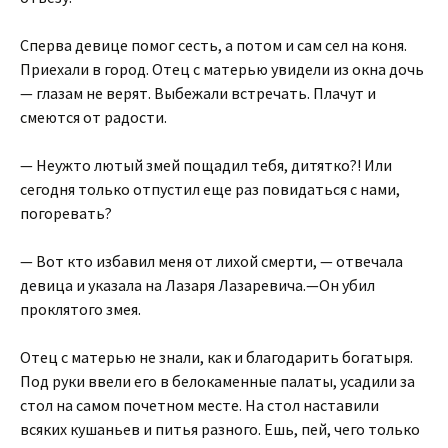
Сперва девице помог сесть, а потом и сам сел на коня.
Приехали в город. Отец с матерью увидели из окна дочь
— глазам не верят. Выбежали встречать. Плачут и
смеются от радости.
— Неужто лютый змей пощадил тебя, дитятко?! Или
сегодня только отпустил еще раз повидаться с нами,
погоревать?
— Вот кто избавил меня от лихой смерти, — отвечала
девица и указала на Лазаря Лазаревича.—Он убил
проклятого змея.
Отец с матерью не знали, как и благодарить богатыря.
Под руки ввели его в белокаменные палаты, усадили за
стол на самом почетном месте. На стол наставили
всяких кушаньев и питья разного. Ешь, пей, чего только