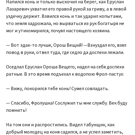
Напился конь и только выскочил на берег, как Еруслан
Лазаревич ухватил его правой рукой за гриву, а в левой
уздечку держит. Взвился конь и так ударил копытами,
что земля задрожала, но вырваться из рук богатыря не
мог и утихомирился, почуял настоящего хозяина.
— Вот эдак-то лучше, Орош Вещий! —Взнуздал его, взял
повод в руки, отвел туда, где седло да доспехи лежали.
Оседлал Еруслан Ороша Вещего, надел на себя доспехи
ратные. В это время подъехал к водопою Фрол-пастух:
— Вижу, покорился тебе конь! Сумел совладать.
— Спасибо, Фролушка! Сослужил ты мне службу. Век буду
помнить!
На том они и распростились. Видел табунщик, как
добрый молодец на коня садился, а не успел заметить,