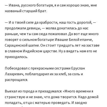
— Ивана, русского богатыря, я и сам хорошо знаю, мне
названый старший брат.
— И о твоей силе да храбрости, наш гость дорогой, —
продолжали девицы, — молва докатилась до нас
раньше, чем ты сам сюда пожаловал. Да вот еще много
говорят о сильном богатыре Ивашке Белой епанче,
Сарацинской шапке. Он стоит тридцать лет на заставе
в славном Индийском царстве. Ну а видеть нам его не
приходилось.
Побеседовал с прекрасными сестрами Еруслан
Лазаревич, поблагодарил их за хлеб, за соль и
распрощался.
Выехал из города и призадумался: «Много времени я
странствую и не знаю, что дома творится. Надо домой
попадать, отца с матерью проведать. И заодно