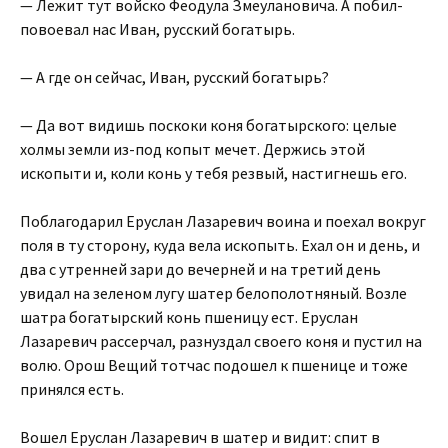
— Лежит тут войско Феодула Змеулановича. А побил-
повоевал нас Иван, русский богатырь.
— А где он сейчас, Иван, русский богатырь?
— Да вот видишь поскоки коня богатырского: целые
холмы земли из-под копыт мечет. Держись этой
ископыти и, коли конь у тебя резвый, настигнешь его.
Поблагодарил Еруслан Лазаревич воина и поехал вокруг
поля в ту сторону, куда вела ископыть. Ехал он и день, и
два с утренней зари до вечерней и на третий день
увидал на зеленом лугу шатер белополотняный. Возле
шатра богатырский конь пшеницу ест. Еруслан
Лазаревич рассерчал, разнуздал своего коня и пустил на
волю. Орош Вещий тотчас подошел к пшенице и тоже
принялся есть.
Вошел Еруслан Лазаревич в шатер и видит: спит в