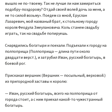
вышло не по-твоему. Так не лучше ли нам замириться
подобру-поздорову? Отдай своей волей дочь за меня, а
не то силой возьму». Поедем со мной, Еруслан
Лазаревич, мой названый брат, к стольному городу
короля Феодула Змеулановича. Коль станем свадьбу
играть, так на свадьбе попируешь.
Снарядились богатыри и поехали. Подъехали к городу на
полпоприща (Полпоприща — длина пути около
двадцати верст.), и затрубил Иван, русский богатырь, в
боевой рог.
Прискакал вершник (Вершник — посыльный, верховой.)
из пригородной заставы к королю:
— Иван, русский богатырь, всего на полпоприща от
города стоит, а с ним приехал какой-то чужестранный
богатырь.